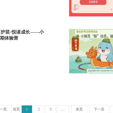
护苗·悦读成长——小
期体验营
一页
首页
1
2
3
...
末页
下一页