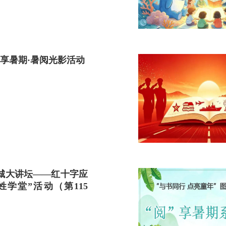
”享暑期·暑阅光影活动
城大讲坛——红十字应
学堂”活动（第115